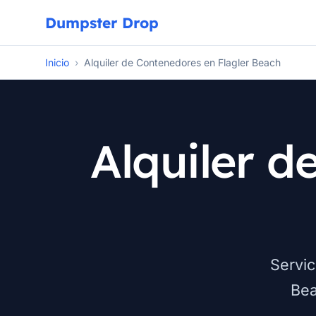
Dumpster Drop
Inicio
›
Alquiler de Contenedores en Flagler Beach
Alquiler d
Servic
Bea