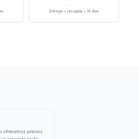
as
Entrega + recogida + 10 días
op ofrecemos precios
 la recogida gratis.