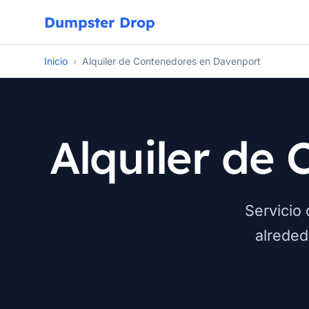
Dumpster Drop
Inicio
›
Alquiler de Contenedores en Davenport
Alquiler de
Servicio
alreded